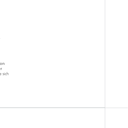
.
von
r
 sich